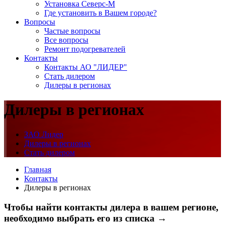
Установка Северс-М
Где установить в Вашем городе?
Вопросы
Частые вопросы
Все вопросы
Ремонт подогревателей
Контакты
Контакты АО "ЛИДЕР"
Стать дилером
Дилеры в регионах
Дилеры в регионах
ЗАО Лидер
Дилеры в регионах
Стать дилером
Главная
Контакты
Дилеры в регионах
Чтобы найти контакты дилера в вашем регионе,
необходимо выбрать его из списка →