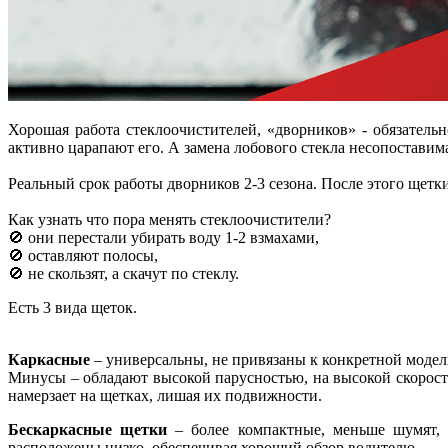
Хорошая работа стеклоочистителей, «дворников» - обязатель
активно царапают его. А замена лобового стекла несопоставим
Реальный срок работы дворников 2-3 сезона. После этого щетки
Как узнать что пора менять стеклоочистители?
🚫 они перестали убирать воду 1-2 взмахами,
🚫 оставляют полосы,
🚫 не скользят, а скачут по стеклу.
Есть 3 вида щеток.
Каркасные
– универсальны, не привязаны к конкретной модел
Минусы – обладают высокой парусностью, на высокой скорости
намерзает на щетках, лишая их подвижности.
Бескаркасные щетки
– более компактные, меньше шумят, 
расположены низко, обеспечивая хороший обзор водителю.