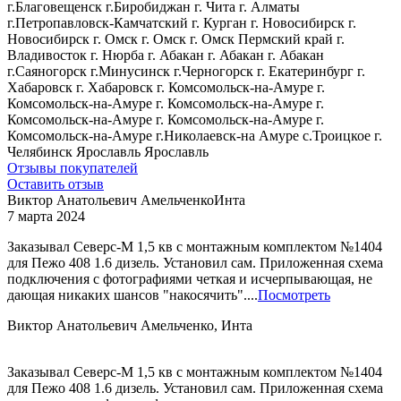
г.Благовещенск
г.Биробиджан
г. Чита
г. Алматы
г.Петропавловск-Камчатский
г. Курган
г. Новосибирск
г.
Новосибирск
г. Омск
г. Омск
г. Омск
Пермский край
г.
Владивосток
г. Нюрба
г. Абакан
г. Абакан
г. Абакан
г.Саяногорск
г.Минусинск
г.Черногорск
г. Екатеринбург
г.
Хабаровск
г. Хабаровск
г. Комсомольск-на-Амуре
г.
Комсомольск-на-Амуре
г. Комсомольск-на-Амуре
г.
Комсомольск-на-Амуре
г. Комсомольск-на-Амуре
г.
Комсомольск-на-Амуре
г.Николаевск-на Амуре
с.Троицкое
г.
Челябинск
Ярославль
Ярославль
Отзывы покупателей
Оставить отзыв
Виктор Анатольевич Амельченко
Инта
7 марта 2024
Заказывал Северс-М 1,5 кв с монтажным комплектом №1404
для Пежо 408 1.6 дизель. Установил сам. Приложенная схема
подключения с фотографиями четкая и исчерпывающая, не
дающая никаких шансов "накосячить"....
Посмотреть
Виктор Анатольевич Амельченко, Инта
Заказывал Северс-М 1,5 кв с монтажным комплектом №1404
для Пежо 408 1.6 дизель. Установил сам. Приложенная схема