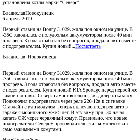
установлены котлы марки "Северс".
Владислав
Новокузнецк
6 апреля 2019
Первый ставил на Волгу 31029, жила под окном на улице. В
-35С заводилась с полудохлым аккумулятором после 40 мин
прогрева. 3 года отработал без вопросов, продали авто вместе
с подогревателем. Купил новый...
Посмотреть
Владислав, Новокузнецк
Первый ставил на Волгу 31029, жила под окном на улице. В
-35С заводилась с полудохлым аккумулятором после 40 мин
прогрева. 3 года отработал без вопросов, продали авто вместе
с подогревателем. Купил новый KIA Sportage перед первой же
зимой поставил Северс самостоятельно, т.к. дилер отказался.
Подключил подогреватель через реле 220-12в к сигналке
Старлайн с gsm модулем, теперь включаю подогрев авто в
гараже с мобильного уже 5 лет. В эту зиму при -30 начал
капать ОЖ через червячный хомут. Правильно, что новые
подогреватели Северс+ производитель стал комплектовать
само зажимными хомутами.
Илья
Новосибирск