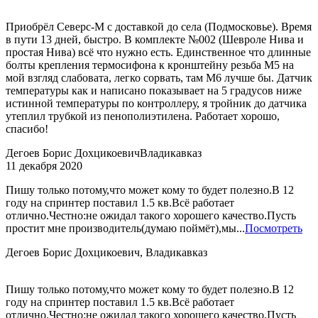
Приобрёл Северс-М с доставкой до села (Подмосковье). Время
в пути 13 дней, быстро. В комплекте №002 (Шевроле Нива и
простая Нива) всё что нужно есть. Единственное что длинные
болты крепления термосифона к кронштейну резьба М5 на
мой взгляд слабовата, легко сорвать, там М6 лучше бы. Датчик
температуры как и написано показывает на 5 градусов ниже
истинной температуры по контроллеру, я тройник до датчика
утеплил трубкой из пенополиэтилена. Работает хорошо,
спасибо!
Дегоев Борис Дохцикоевич
Владикавказ
11 декабря 2020
Пишу только потому,что может кому то будет полезно.В 12
году на спринтер поставил 1.5 кв.Всё работает
отлично.Честно:не ожидал такого хорошего качество.Пусть
простит мне производитель(думаю поймёт),мы...
Посмотреть
Дегоев Борис Дохцикоевич, Владикавказ
Пишу только потому,что может кому то будет полезно.В 12
году на спринтер поставил 1.5 кв.Всё работает
отлично.Честно:не ожидал такого хорошего качество.Пусть